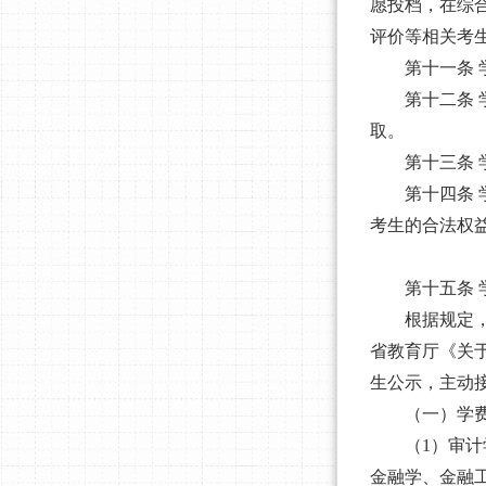
愿投档，在综
评价等相关考
第十一条
第十二条
取。
第十三条
第十四条
考生的合法权
第十五条
根据规定
省教育厅《关
生公示，主动
（一）
学
（
1）审
金融学、金融