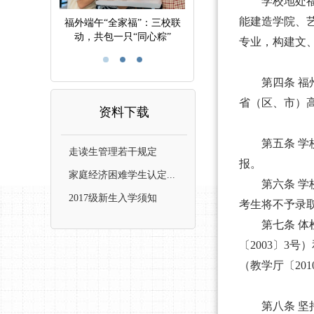
学校地处
能建造学院、
福外端午“全家福”：三校联
动，共包一只“同心粽”
专业，构建文
第四条
福
省（区、市）
资料下载
第五条
学
走读生管理若干规定
报
。
家庭经济困难学生认定...
第六条
学
2017级新生入学须知
考生将不予录
第七条
体
〔
2003〕
（教学厅〔20
第八条
坚