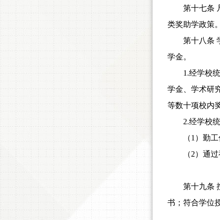
第十七条
类奖助学政策
第十八条
学金。
1.经学
学金、学术研
等数十项校内
2.经学
（
1）勤
（
2）通
第十九条
书；符合学位