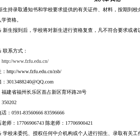
新生持录取通知书和学校要求提供的有关证件、材料，按期到校
入学资格。
条
新生报到后，学校将对新生进行资格复查，凡不符合要求或者
条
联系方式：
：
http://www.fzfu.edu.cn/
址：
http://www.fzfu.edu.cn/zsb/
箱：
3013488240@QQ.com
：福建省福州长乐区首占新区育环路
28号
：
350202
电话：
0591-83560666 83596666
石老师：
17706906743 陈老师：17706900421
条
学校未委托、授权任何中介机构或个人进行招生、录取有关工