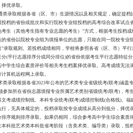
、择优录取。
通类录取根据各省（区、市）生源情况以及相关规定，确定提档
愿投档的省份或批次和实行院校专业组投档的高考综合改革试点
他考生（其他考生指有专业志愿的考生）”方式，根据考生投档成
点的省份以院校专业组为填报单位的志愿，只能在同一院校专业组内
取”录取规则。若投档成绩相同，
学校将参照各省（区、市）平行
征分
(平行志愿排序分或同分排位)的省份依据考生平行志愿特征分
高中学生综合素质评价等相关考生档案择优录取。高考成绩无法
行计算机远程网上录取。
术类录取根据各省
202
3
年公布的艺术类专业省级统考
(联考)涵
须参加所在省份志愿填报专业所属艺术类别省级统考(联考)，考
文考成绩控制线、本科专业统考(联考)成绩控制线(合格线)。
执行，无具体规定的，投档录取按专业成绩从高分到低分，择优
分排序规则排序录取
。
如果仍相同，综合参考高中学生综合素质
在本科批艺术类本科批省考阶段（含美术类、编导类）录取，投