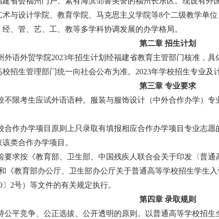
福建省会福州门户、素有海滨邹鲁美誉的福州长乐区。现设有外
艺术与设计学院、教育学院、马克思主义学院等
8个二级教学单位
、经、管、艺、工、教等多学科协调发展的办学格局。
第二章
招生计划
州外语外贸学院
202
3
年招生计划经福建省教育主管部门核准，具
高校招生管理部门统一向社会公布为准。
202
3
年学校招生专业及
第三章
专业要求
校
不限考生应试外语语种
。
服装与服饰设计（中外合作办学）专
校合作办学项目原则上只录取有填报相应合作办学项目专业志愿
取该类合作办学项目。
检要求按《教育部、卫生部、中国残疾人联合会关于印发〈普通
3号）和《教育部办公厅、卫生部办公厅关于普通高等学校招生学生
10〕2号）等文件的有关规定执行。
第四章
录取规则
持公平竞争、公正选拔、公开透明的原则。以普通高等学校招生