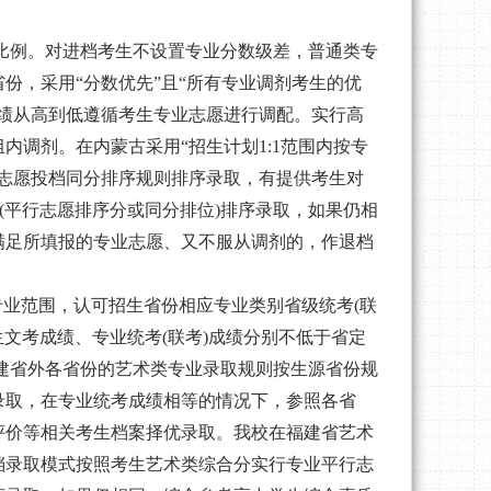
比例。对进档考生不设置专业分数级差，普通类专
省份，采用
“分数优先”且“所有专业调剂考生的优
绩从高到低遵循考生专业志愿进行调配。实行高
调剂。在内蒙古采用“招生计划1:1范围内按专
志愿投档同分排序规则排序录取
，有提供考生对
(平行志愿排序分或同分排位)排序录取，如果仍相
满足所填报的专业志愿、又不服从调剂的，作退档
盖专业范围，认可招生省份相应专业类别省级统考(联
生文考成绩、专业统考(联考)成绩分别不低于省定
福建省外各省份的艺术类专业录取规则按生源省份规
录取，在专业统考成绩相等的情况下，
参照各省
评价等相关考生档案择优录取
。我校在福建省艺术
档录取模式按照考生艺术类综合分实行专业平行志