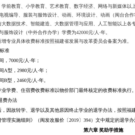
学前教育、小学教育、艺术教育、数字经济、网络与新媒体以上各专
播电视编导、服装与服饰设计、动画、环境设计、动画（闽台合
大数据技术、智能建造、大数据管理与应用、人工智能以上各专业学
与服饰设计（中外合作办学）学费为42000元/人·年。
3年新增专业具体收费标准按照福建省发展与改革委员会备案为准。
费标准
间，7000元/人·年；
间
A型
，
2980元/人·年；
间
B型
，
2460元/人·年
。
专业学费、住宿费收费标准以物价部门最终核定的收费标准执行
退费办法
后，因故转学、退学以及其他原因终止学业的退学办法，按照福
费管理实施细则》（闽发改服价〔
2019〕394）文中规定的退
第六章
奖助学措施