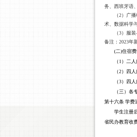
务、西班牙语、
（
2）广
术、数据科学与
（
3）服装
备注：
202
(二)住宿
（
1）二人
（
2）四人
（
3）四人
（三）各
第十六条
学费
学生注册
省民办教育收