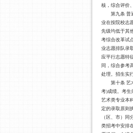
核，综合评价
第九条
普
业在按院校志
先级均低于其
考综合改革试
业志愿排队录
应平行志愿特
同，综合参考
处理。招生实
第十条
艺
考)成绩。考生
艺术类专业本科
定的录取原则
（区、市）同
类招考中安排