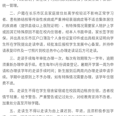
统一管理。
二
、
户籍在长乐市区且家庭居住处离学校较近不影响正
常学习
者、患有肺结核等传染性疾病或严重神经衰弱
病症等不适合集体居住
的疾病者
（
提供县级
以上医院证明
）
、
有特殊情况需要家人陪护上学
或因其它特殊原因不能在校
内住宿者，经本人书面申请，家长签字担
保，并出具长乐市
区户口簿及个人身份证复印件或出具相关证明向学
生所在
学院提出走读申请，经批准后报校学生发展中心备
案，并持
申
请表复印件及一寸照片到校总务中心办理走读证
后方可
走读。
三
、
走读手续每年审批办理一次，每次有效期限为一学
年，逾期
须重新办理申请手续。老生每年
6月份调查登记，
暑期开学第一周为申
请和办理该学年的走读手续时间
；
新生
报
到后两周内办理走读申请手
续。学期中途原则上不予办
理，如有特殊情况需要办理，该学年住宿
费不退。
四、走读生不得在学生宿舍留宿或在校园周边租房住
宿，违者视
情节轻重，给予警告、严重警告或记过处分，对
经教育坚持不改者，
加重处分直至开除学籍。
五
、
走读生不得以走读为由上课迟到、早退
，且须积极
参
加学