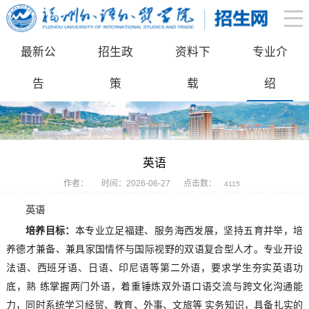
最新公
招生政
资料下
专业介
告
策
载
绍
英语
作者：
时间：2026-06-27
点击数：
4115
英语
培养目标：
本专业立足福建、服务海西发展，坚持五育并举，培
养德才兼备、兼具家国情怀与国际视野的双语复合型人才。专业开设
法语、西班牙语、日语、印尼语等第二外语，要求学生夯实英语功
底，熟 练掌握两门外语，着重锤炼双外语口语交流与跨文化沟通能
力，同时系统学习经贸、教育、外事、文旅等 实务知识，具备扎实的