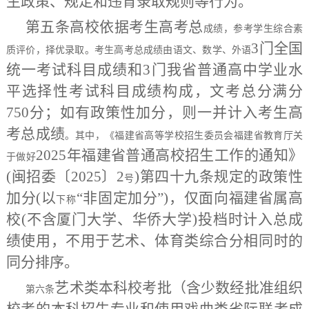
生政策、规定和违背录取规则等行为。
第五条
高校依据考生高考
总
成绩，参考学生综合素
3门全国
质评价，择优录取。考生高考总成绩由语文、数学、外语
统一考试科目成绩和3门我省普通高中学业水
平选择性考试科目成绩构成，文考总分满分
750分；如有政策性加分，则一并计入考生高
考总成绩
。其中，《福建省高等学校招生委员会
福建省教育厅关
2025年福建省普通高校招生工作的通知》
于做好
(闽招委〔2025〕
2
)第四十九条规定的政策性
号
加分(
以
“非固定加分”)，仅面向福建省属高
下称
校(不含厦门大学、华侨大学)投档时计入总成
绩使用，不用于艺术、体育类综合分相同时的
同分排序。
艺术类本科校考批（含少数经批准组织
第六条
校考的本科招生专业和使用戏曲类省际联考成