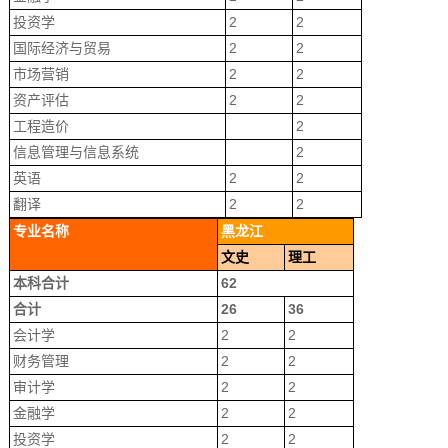
投资学
2
2
国际经济与贸易
2
2
市场营销
2
2
资产评估
2
2
工程造价
2
信息管理与信息系统
2
英语
2
2
翻译
2
2
专业名称
黑龙江
文史
理工
本科合计
62
合计
26
36
会计学
2
2
财务管理
2
2
审计学
2
2
金融学
2
2
投资学
2
2