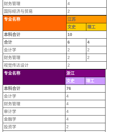
财务管理
4
国际经济与贸易
2
专业名称
江苏
文史
理工
本科合计
10
合计
6
4
会计学
2
2
财务管理
2
2
视觉传达设计
2
专业名称
浙江
文史
理工
本科合计
76
会计学
4
财务管理
4
审计学
4
金融学
4
投资学
2