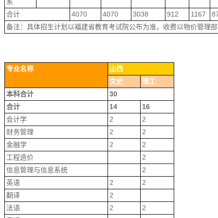
系
合计
4070
4070
3038
912
1167
8
备注：具体招生计划以福建省教育考试院公布为准，收费以物价管理部
专
业名称
山西
文史
理
工
本科合计
30
合计
14
16
会计学
2
2
财务管理
2
2
金融学
2
2
工程造价
2
信息管理与信息系统
2
英语
2
2
翻译
2
法语
2
2