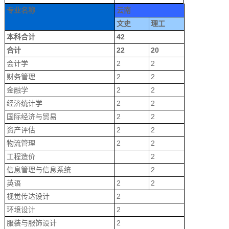
专业名称
云南
文史
理工
本科合计
42
合计
22
20
会计学
2
2
财务管理
2
2
金融学
2
2
经济统计学
2
2
国际经济与贸易
2
2
资产评估
2
2
物流管理
2
2
工程造价
2
信息管理与信息系统
2
英语
2
2
视觉传达设计
2
环境设计
2
服装与服饰设计
2