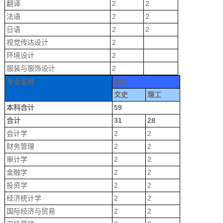
翻译
2
2
法语
2
2
日语
2
2
视觉传达设计
2
环境设计
2
服装与服饰设计
2
专业名称
湖北
文史
理工
本科合计
59
合计
31
28
会计学
2
2
财务管理
2
2
审计学
2
2
金融学
2
2
投资学
2
2
经济统计学
2
2
国际经济与贸易
2
2