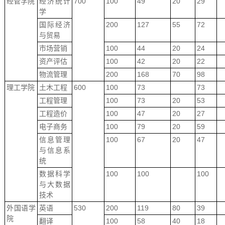
经管学院
经济统计
700
100
49
20
29
学
国际经济
200
127
55
72
与贸易
市场营销
100
44
20
24
资产评估
100
42
20
22
物流管理
200
168
70
98
理工学院
土木工程
600
100
73
73
工程管理
100
73
20
53
工程造价
100
47
20
27
电子商务
100
79
20
59
信息管理
100
67
20
47
与信息系
统
数据科学
100
100
100
与大数据
技术
外国语学
英语
530
200
119
80
39
院
翻译
100
58
40
18