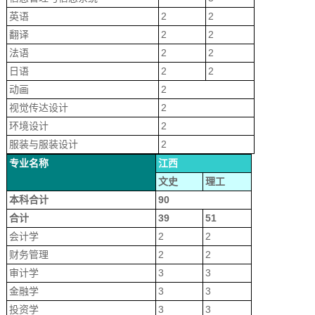
英语
2
2
翻译
2
2
法语
2
2
日语
2
2
动画
2
视觉传达设计
2
环境设计
2
服装与服装设计
2
专业名称
江西
文史
理工
本科合计
90
合计
39
51
会计学
2
2
财务管理
2
2
审计学
3
3
金融学
3
3
投资学
3
3