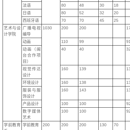
法语
80
48
30
18
日语
80
52
32
20
西班牙语
70
70
45
25
艺术与设
广播电视
1030
200
200
1
计学院
编导
动画
110
99
9
动画（闽
40
40
3
台合作项
目）
视觉传达
160
139
1
设计
环境设计
160
138
1
服装与服
160
143
1
饰设计
产品设计
100
100
9
数字媒体
100
100
9
艺术
学前教育
学前教育
200
200
200
130
70