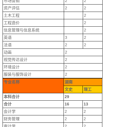
市场营销
2
2
资产评估
2
2
土木工程
2
工程造价
2
信息管理与信息系统
2
英语
3
2
法语
2
2
动画
2
视觉传达设计
2
环境设计
2
服装与服饰设计
2
专业名称
湖南
文史
理工
本科合计
29
合计
16
13
会计学
2
2
财务管理
2
2
审计学
2
2